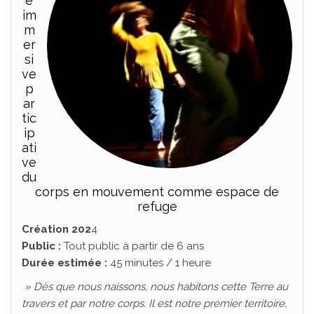
e
im
m
er
si
ve
p
ar
tic
ip
ati
ve
du
corps en mouvement comme espace de
refuge
Création 202
4
Public :
Tout public à partir de 6 ans
Durée estimée :
45 minutes / 1 heure
» Dès que nous naissons, nous habitons cette Terre au
travers et par notre corps. Il est notre premier territoire,