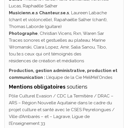
Lucas, Raphaëlle Salher
Musicienn.e.s Chanteur.se.s
, Laureen Labache
(chant et violoncelle), Rapahaëlle Salher (chant),
Thomas Laborde (guitare)
Photographe
, Christian Vicens, Rxn, Waren Sar
Traces sonores et gestuelles au plateau: Marine
Wromanski, Clara Lopez, Amir, Salia Sanou, Tibo,
tou.te.s ceux qui ont témoignés des
résidences de création et médiations
Production, gestion administrative, production et
communication :
L’équipe de la Cie MéliMél’Ondes
Mentions obligatoires
soutiens
Pôle Culturel Evasion / CDC La Termitière / DRAC –
ARS – Région Nouvelle Aquitaine dans le cadre du
projet culture et santé avec le CSES Peyrelongues /
Ville d’Ambarès – et – Lagrave, Ligue de
l’Enseignement 33