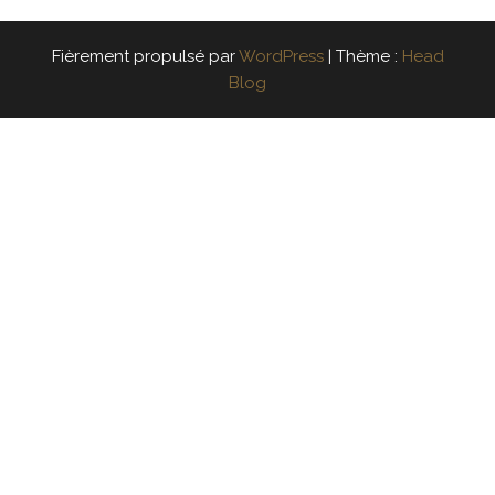
Fièrement propulsé par
WordPress
|
Thème :
Head
Blog