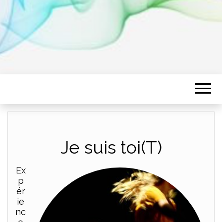
Je suis toi(T)
Ex
p
ér
ie
nc