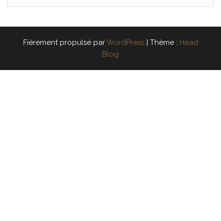
Fièrement propulsé par
WordPress
|
Thème :
Head
Blog